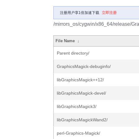
注册用户享1倍加速下载
立即注册
/mirrors_os/cygwin/x86_64/release/Gr
File Name
↓
Parent directory/
GraphicsMagick-debuginfo/
libGraphicsMagick++12/
libGraphicsMagick-devel/
libGraphicsMagick3/
libGraphicsMagickWand2/
perl-Graphics-Magick/