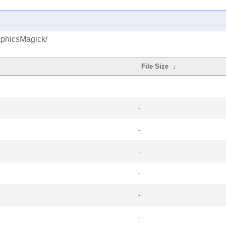
aphicsMagick/
File Size
↓
-
-
-
-
-
-
-