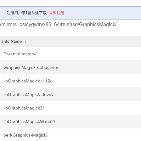
注册用户享1倍加速下载
立即注册
/mirrors_os/cygwin/x86_64/release/GraphicsMagick/
File Name
↓
Parent directory/
GraphicsMagick-debuginfo/
libGraphicsMagick++12/
libGraphicsMagick-devel/
libGraphicsMagick3/
libGraphicsMagickWand2/
perl-Graphics-Magick/