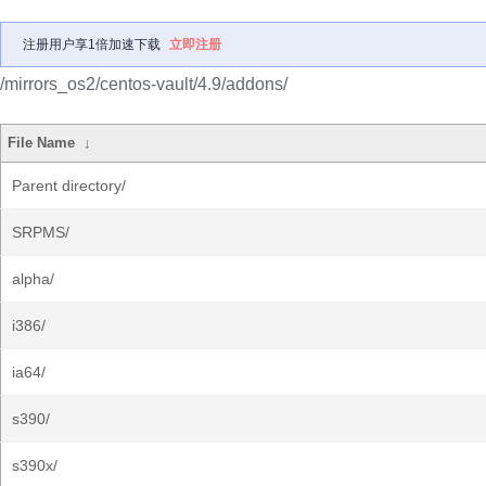
注册用户享1倍加速下载
立即注册
/mirrors_os2/centos-vault/4.9/addons/
File Name
↓
Parent directory/
SRPMS/
alpha/
i386/
ia64/
s390/
s390x/