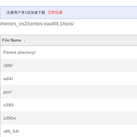
注册用户享1倍加速下载
立即注册
/mirrors_os2/centos-vault/4.1/isos/
File Name
↓
Parent directory/
i386/
ia64/
ppc/
s390/
s390x/
x86_64/