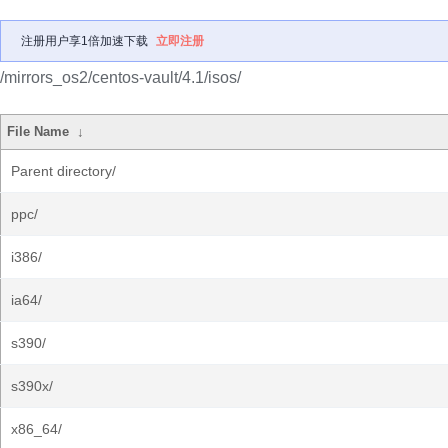
注册用户享1倍加速下载
立即注册
/mirrors_os2/centos-vault/4.1/isos/
File Name
↓
Parent directory/
ppc/
i386/
ia64/
s390/
s390x/
x86_64/