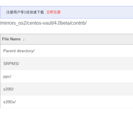
注册用户享1倍加速下载
立即注册
/mirrors_os2/centos-vault/4.0beta/contrib/
File Name
↓
Parent directory/
SRPMS/
ppc/
s390/
s390x/