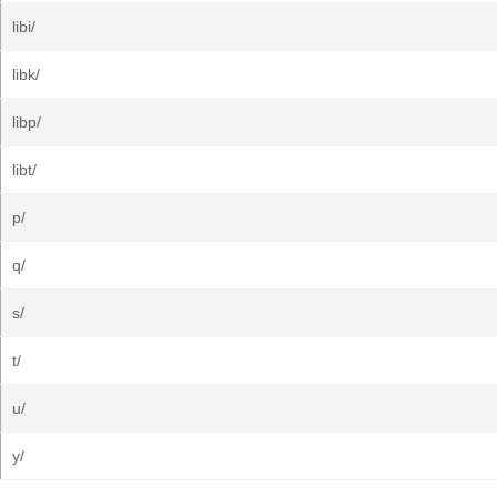
libi/
libk/
libp/
libt/
p/
q/
s/
t/
u/
y/