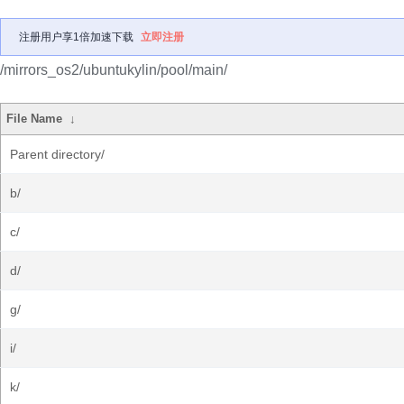
注册用户享1倍加速下载
立即注册
/mirrors_os2/ubuntukylin/pool/main/
File Name
↓
Parent directory/
b/
c/
d/
g/
i/
k/