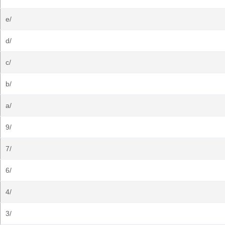
e/
d/
c/
b/
a/
9/
7/
6/
4/
3/