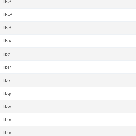
libx/
libw/
libv/
libu/
libt/
libs/
libr/
libq/
libp/
libo/
libn/