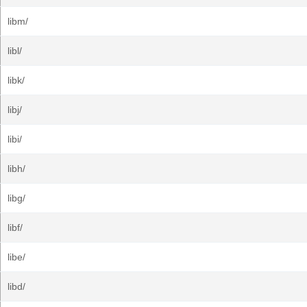
libm/
libl/
libk/
libj/
libi/
libh/
libg/
libf/
libe/
libd/