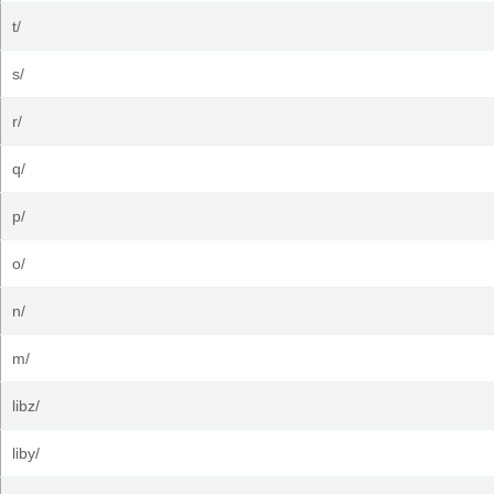
t/
s/
r/
q/
p/
o/
n/
m/
libz/
liby/