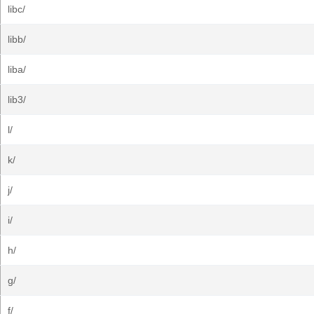
libc/
libb/
liba/
lib3/
l/
k/
j/
i/
h/
g/
f/