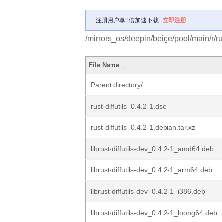
注册用户享1倍加速下载
立即注册
/mirrors_os/deepin/beige/pool/main/r/rust
File Name
↓
Parent directory/
rust-diffutils_0.4.2-1.dsc
rust-diffutils_0.4.2-1.debian.tar.xz
librust-diffutils-dev_0.4.2-1_amd64.deb
librust-diffutils-dev_0.4.2-1_arm64.deb
librust-diffutils-dev_0.4.2-1_i386.deb
librust-diffutils-dev_0.4.2-1_loong64.deb