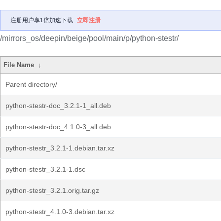
注册用户享1倍加速下载
立即注册
/mirrors_os/deepin/beige/pool/main/p/python-stestr/
File Name
↓
Parent directory/
python-stestr-doc_3.2.1-1_all.deb
python-stestr-doc_4.1.0-3_all.deb
python-stestr_3.2.1-1.debian.tar.xz
python-stestr_3.2.1-1.dsc
python-stestr_3.2.1.orig.tar.gz
python-stestr_4.1.0-3.debian.tar.xz