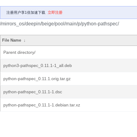
注册用户享1倍加速下载
立即注册
/mirrors_os/deepin/beige/pool/main/p/python-pathspec/
File Name
↓
Parent directory/
python3-pathspec_0.11.1-1_all.deb
python-pathspec_0.11.1.orig.tar.gz
python-pathspec_0.11.1-1.dsc
python-pathspec_0.11.1-1.debian.tar.xz