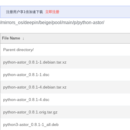
注册用户享1倍加速下载
立即注册
/mirrors_os/deepin/beige/pool/main/p/python-astor/
File Name
↓
Parent directory/
python-astor_0.8.1-1.debian.tar.xz
python-astor_0.8.1-1.dsc
python-astor_0.8.1-4.debian.tar.xz
python-astor_0.8.1-4.dsc
python-astor_0.8.1.orig.tar.gz
python3-astor_0.8.1-1_all.deb