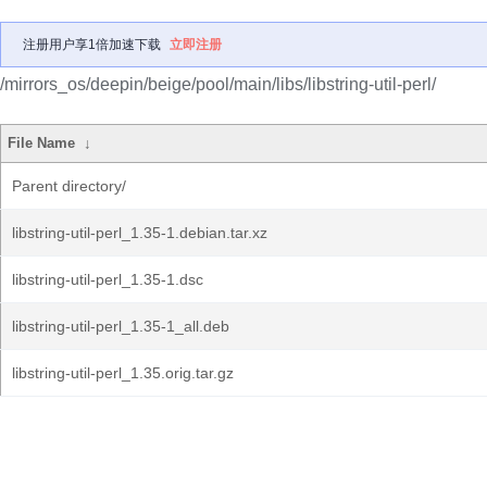
注册用户享1倍加速下载
立即注册
/mirrors_os/deepin/beige/pool/main/libs/libstring-util-perl/
File Name
↓
Parent directory/
libstring-util-perl_1.35-1.debian.tar.xz
libstring-util-perl_1.35-1.dsc
libstring-util-perl_1.35-1_all.deb
libstring-util-perl_1.35.orig.tar.gz