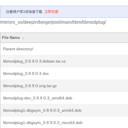
注册用户享1倍加速下载
立即注册
/mirrors_os/deepin/beige/pool/main/libm/libmodplug/
File Name
↓
Parent directory/
libmodplug_0.8.9.0-3.debian.tar.xz
libmodplug_0.8.9.0-3.dsc
libmodplug_0.8.9.0.orig.tar.gz
libmodplug-dev_0.8.9.0-3_amd64.deb
libmodplug1-dbgsym_0.8.9.0-3_arm64.deb
libmodplug1-dbgsym_0.8.9.0-3_riscv64.deb