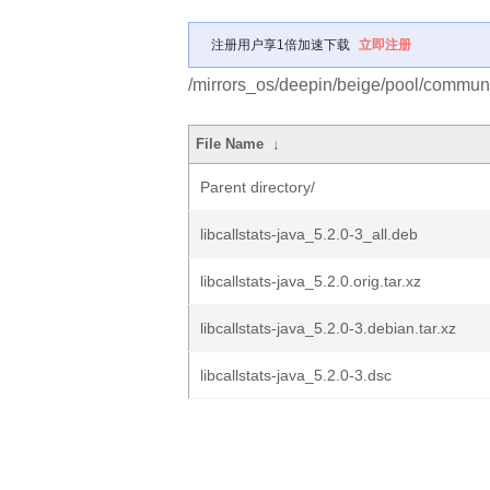
注册用户享1倍加速下载
立即注册
/mirrors_os/deepin/beige/pool/community
File Name
↓
Parent directory/
libcallstats-java_5.2.0-3_all.deb
libcallstats-java_5.2.0.orig.tar.xz
libcallstats-java_5.2.0-3.debian.tar.xz
libcallstats-java_5.2.0-3.dsc