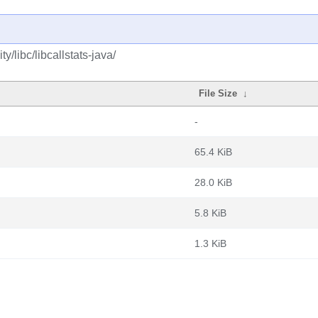
/libc/libcallstats-java/
File Size
↓
-
65.4 KiB
28.0 KiB
5.8 KiB
1.3 KiB