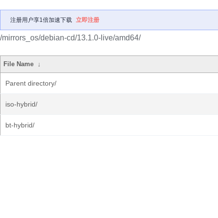
注册用户享1倍加速下载
立即注册
/mirrors_os/debian-cd/13.1.0-live/amd64/
File Name
↓
Parent directory/
iso-hybrid/
bt-hybrid/