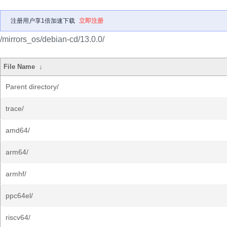
注册用户享1倍加速下载
立即注册
/mirrors_os/debian-cd/13.0.0/
File Name
↓
Parent directory/
trace/
amd64/
arm64/
armhf/
ppc64el/
riscv64/