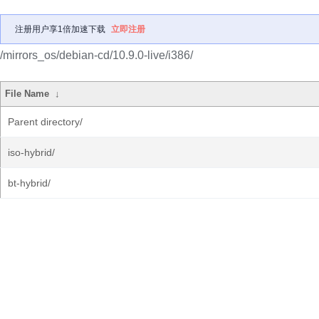
注册用户享1倍加速下载
立即注册
/mirrors_os/debian-cd/10.9.0-live/i386/
File Name
↓
Parent directory/
iso-hybrid/
bt-hybrid/