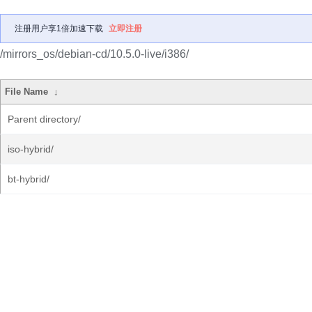
注册用户享1倍加速下载
立即注册
/mirrors_os/debian-cd/10.5.0-live/i386/
File Name
↓
Parent directory/
iso-hybrid/
bt-hybrid/