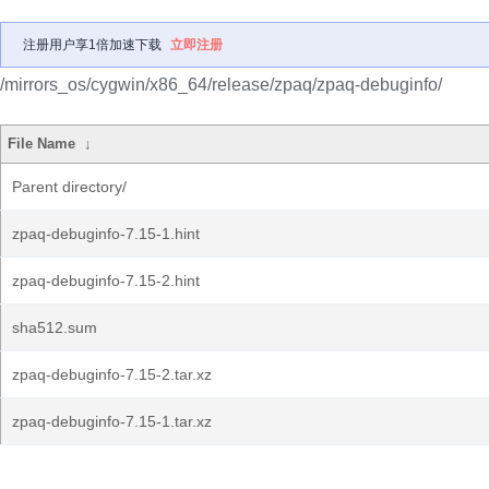
注册用户享1倍加速下载
立即注册
/mirrors_os/cygwin/x86_64/release/zpaq/zpaq-debuginfo/
File Name
↓
Parent directory/
zpaq-debuginfo-7.15-1.hint
zpaq-debuginfo-7.15-2.hint
sha512.sum
zpaq-debuginfo-7.15-2.tar.xz
zpaq-debuginfo-7.15-1.tar.xz