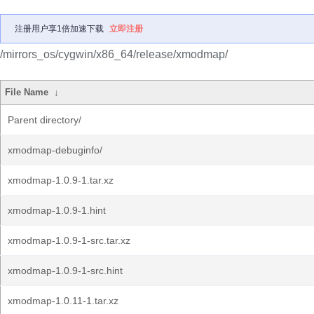
注册用户享1倍加速下载
立即注册
/mirrors_os/cygwin/x86_64/release/xmodmap/
File Name
↓
Parent directory/
xmodmap-debuginfo/
xmodmap-1.0.9-1.tar.xz
xmodmap-1.0.9-1.hint
xmodmap-1.0.9-1-src.tar.xz
xmodmap-1.0.9-1-src.hint
xmodmap-1.0.11-1.tar.xz