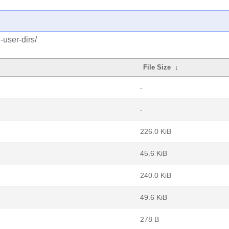
user-dirs/
File Size
↓
-
-
226.0 KiB
45.6 KiB
240.0 KiB
49.6 KiB
278 B