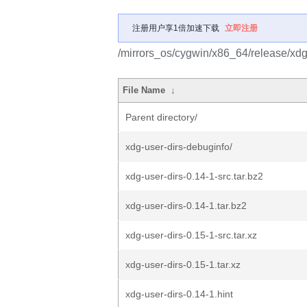
注册用户享1倍加速下载
立即注册
/mirrors_os/cygwin/x86_64/release/xdg-
File Name
↓
Parent directory/
xdg-user-dirs-debuginfo/
xdg-user-dirs-0.14-1-src.tar.bz2
xdg-user-dirs-0.14-1.tar.bz2
xdg-user-dirs-0.15-1-src.tar.xz
xdg-user-dirs-0.15-1.tar.xz
xdg-user-dirs-0.14-1.hint