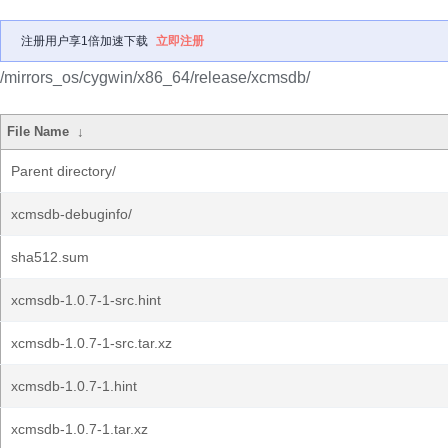
注册用户享1倍加速下载
立即注册
/mirrors_os/cygwin/x86_64/release/xcmsdb/
File Name
↓
Parent directory/
xcmsdb-debuginfo/
sha512.sum
xcmsdb-1.0.7-1-src.hint
xcmsdb-1.0.7-1-src.tar.xz
xcmsdb-1.0.7-1.hint
xcmsdb-1.0.7-1.tar.xz