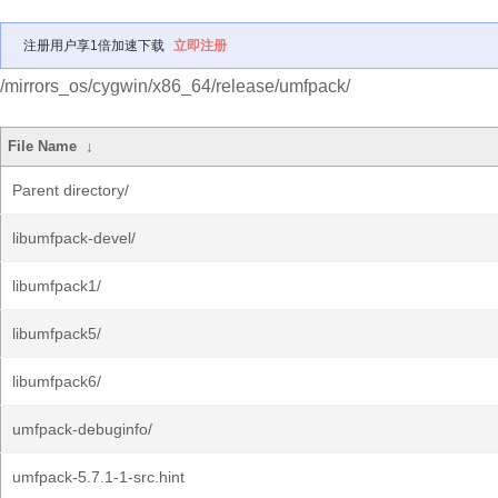
注册用户享1倍加速下载
立即注册
/mirrors_os/cygwin/x86_64/release/umfpack/
File Name
↓
Parent directory/
libumfpack-devel/
libumfpack1/
libumfpack5/
libumfpack6/
umfpack-debuginfo/
umfpack-5.7.1-1-src.hint