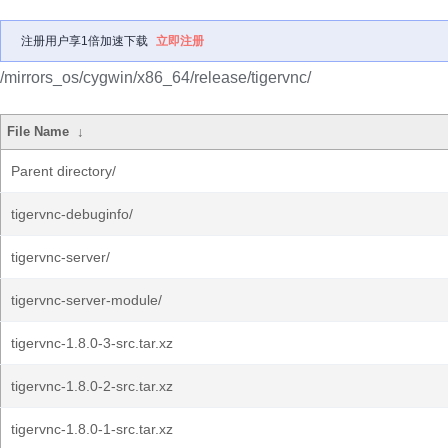
注册用户享1倍加速下载
立即注册
/mirrors_os/cygwin/x86_64/release/tigervnc/
File Name
↓
Parent directory/
tigervnc-debuginfo/
tigervnc-server/
tigervnc-server-module/
tigervnc-1.8.0-3-src.tar.xz
tigervnc-1.8.0-2-src.tar.xz
tigervnc-1.8.0-1-src.tar.xz