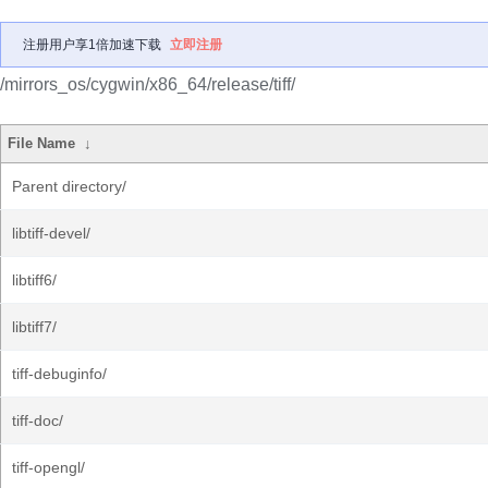
注册用户享1倍加速下载
立即注册
/mirrors_os/cygwin/x86_64/release/tiff/
File Name
↓
Parent directory/
libtiff-devel/
libtiff6/
libtiff7/
tiff-debuginfo/
tiff-doc/
tiff-opengl/