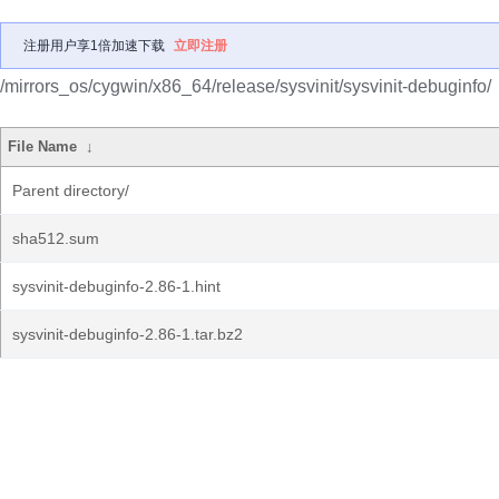
注册用户享1倍加速下载
立即注册
/mirrors_os/cygwin/x86_64/release/sysvinit/sysvinit-debuginfo/
File Name
↓
Parent directory/
sha512.sum
sysvinit-debuginfo-2.86-1.hint
sysvinit-debuginfo-2.86-1.tar.bz2