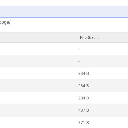
ooge/
File Size
↓
-
-
284 B
284 B
284 B
487 B
771 B