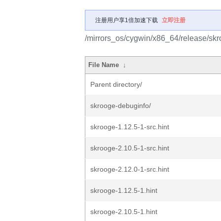
注册用户享1倍加速下载
立即注册
/mirrors_os/cygwin/x86_64/release/skr
File Name
↓
Parent directory/
skrooge-debuginfo/
skrooge-1.12.5-1-src.hint
skrooge-2.10.5-1-src.hint
skrooge-2.12.0-1-src.hint
skrooge-1.12.5-1.hint
skrooge-2.10.5-1.hint