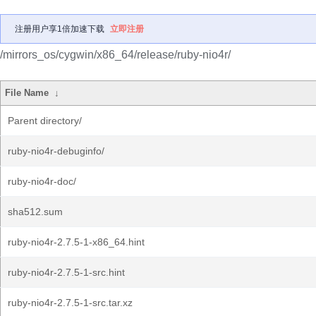
注册用户享1倍加速下载
立即注册
/mirrors_os/cygwin/x86_64/release/ruby-nio4r/
File Name
↓
Parent directory/
ruby-nio4r-debuginfo/
ruby-nio4r-doc/
sha512.sum
ruby-nio4r-2.7.5-1-x86_64.hint
ruby-nio4r-2.7.5-1-src.hint
ruby-nio4r-2.7.5-1-src.tar.xz