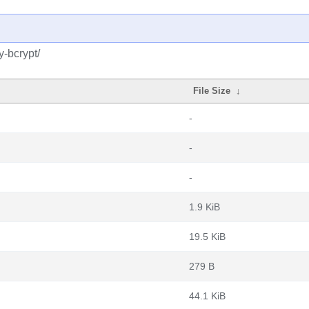
-bcrypt/
File Size
↓
-
-
-
1.9 KiB
19.5 KiB
279 B
44.1 KiB