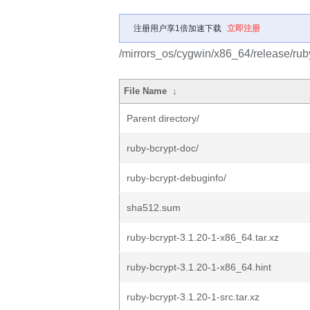
注册用户享1倍加速下载
立即注册
/mirrors_os/cygwin/x86_64/release/ruby
File Name
↓
Parent directory/
ruby-bcrypt-doc/
ruby-bcrypt-debuginfo/
sha512.sum
ruby-bcrypt-3.1.20-1-x86_64.tar.xz
ruby-bcrypt-3.1.20-1-x86_64.hint
ruby-bcrypt-3.1.20-1-src.tar.xz