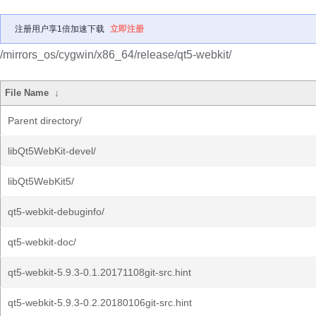
注册用户享1倍加速下载
立即注册
/mirrors_os/cygwin/x86_64/release/qt5-webkit/
File Name
↓
Parent directory/
libQt5WebKit-devel/
libQt5WebKit5/
qt5-webkit-debuginfo/
qt5-webkit-doc/
qt5-webkit-5.9.3-0.1.20171108git-src.hint
qt5-webkit-5.9.3-0.2.20180106git-src.hint