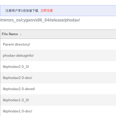
注册用户享1倍加速下载
立即注册
/mirrors_os/cygwin/x86_64/release/phodav/
File Name
↓
Parent directory/
phodav-debuginfo/
libphodav2.0_0/
libphodav2.0-doc/
libphodav2.0-devel/
libphodav1.0_0/
libphodav1.0-doc/