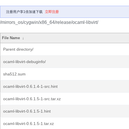
注册用户享1倍加速下载
立即注册
/mirrors_os/cygwin/x86_64/release/ocaml-libvirt/
File Name
↓
Parent directory/
ocaml-libvirt-debuginfo/
sha512.sum
ocaml-libvirt-0.6.1.4-1-src.hint
ocaml-libvirt-0.6.1.5-1-src.tar.xz
ocaml-libvirt-0.6.1.5-1.hint
ocaml-libvirt-0.6.1.5-1.tar.xz