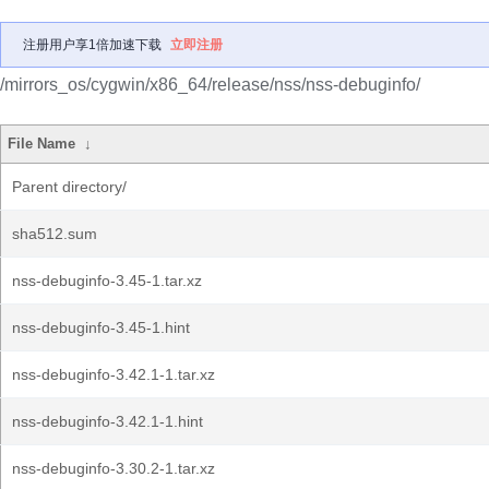
注册用户享1倍加速下载
立即注册
/mirrors_os/cygwin/x86_64/release/nss/nss-debuginfo/
File Name
↓
Parent directory/
sha512.sum
nss-debuginfo-3.45-1.tar.xz
nss-debuginfo-3.45-1.hint
nss-debuginfo-3.42.1-1.tar.xz
nss-debuginfo-3.42.1-1.hint
nss-debuginfo-3.30.2-1.tar.xz