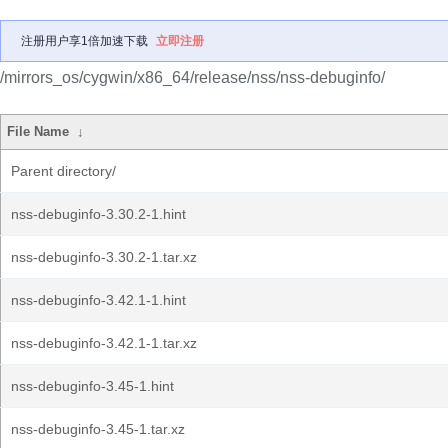
注册用户享1倍加速下载
立即注册
/mirrors_os/cygwin/x86_64/release/nss/nss-debuginfo/
File Name
↓
Parent directory/
nss-debuginfo-3.30.2-1.hint
nss-debuginfo-3.30.2-1.tar.xz
nss-debuginfo-3.42.1-1.hint
nss-debuginfo-3.42.1-1.tar.xz
nss-debuginfo-3.45-1.hint
nss-debuginfo-3.45-1.tar.xz