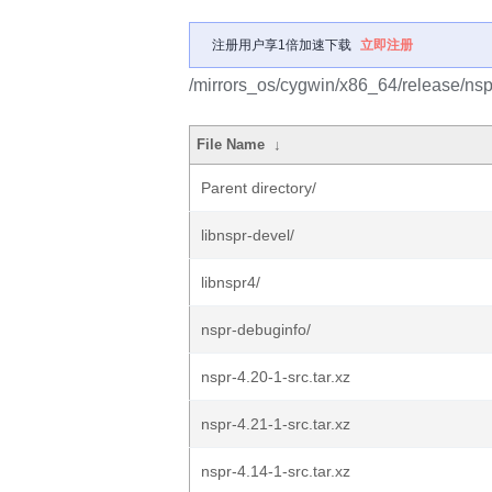
注册用户享1倍加速下载
立即注册
/mirrors_os/cygwin/x86_64/release/nsp
File Name
↓
Parent directory/
libnspr-devel/
libnspr4/
nspr-debuginfo/
nspr-4.20-1-src.tar.xz
nspr-4.21-1-src.tar.xz
nspr-4.14-1-src.tar.xz