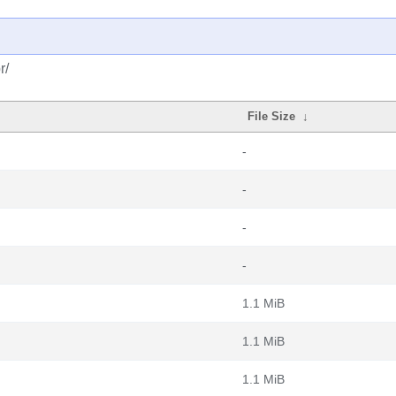
r/
File Size
↓
-
-
-
-
1.1 MiB
1.1 MiB
1.1 MiB