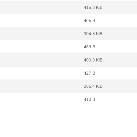
415.3 KiB
405 B
304.8 KiB
489 B
400.3 KiB
427 B
266.4 KiB
410 B