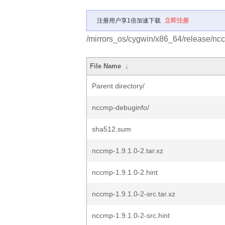
注册用户享1倍加速下载
立即注册
/mirrors_os/cygwin/x86_64/release/nc
File Name
↓
Parent directory/
nccmp-debuginfo/
sha512.sum
nccmp-1.9.1.0-2.tar.xz
nccmp-1.9.1.0-2.hint
nccmp-1.9.1.0-2-src.tar.xz
nccmp-1.9.1.0-2-src.hint