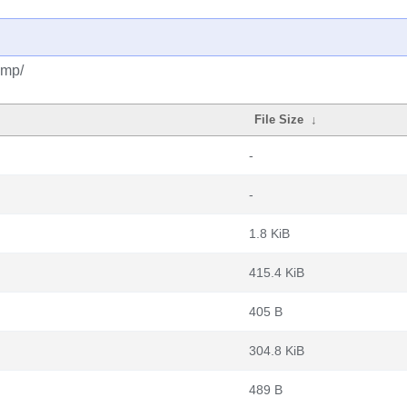
cmp/
File Size
↓
-
-
1.8 KiB
415.4 KiB
405 B
304.8 KiB
489 B