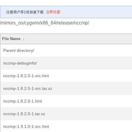
注册用户享1倍加速下载
立即注册
/mirrors_os/cygwin/x86_64/release/nccmp/
File Name
↓
Parent directory/
nccmp-debuginfo/
nccmp-1.8.2.0-1-src.hint
nccmp-1.8.2.0-1-src.tar.xz
nccmp-1.8.2.0-1.hint
nccmp-1.8.2.0-1.tar.xz
nccmp-1.9.1.0-1-src.hint