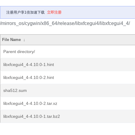
注册用户享1倍加速下载
立即注册
/mirrors_os/cygwin/x86_64/release/libxfcegui4/libxfcegui4_4/
File Name
↓
Parent directory/
libxfcegui4_4-4.10.0-1.hint
libxfcegui4_4-4.10.0-2.hint
sha512.sum
libxfcegui4_4-4.10.0-2.tar.xz
libxfcegui4_4-4.10.0-1.tar.bz2