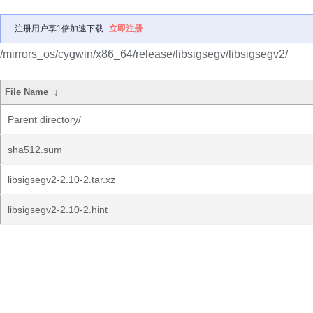
注册用户享1倍加速下载
立即注册
/mirrors_os/cygwin/x86_64/release/libsigsegv/libsigsegv2/
File Name
↓
Parent directory/
sha512.sum
libsigsegv2-2.10-2.tar.xz
libsigsegv2-2.10-2.hint