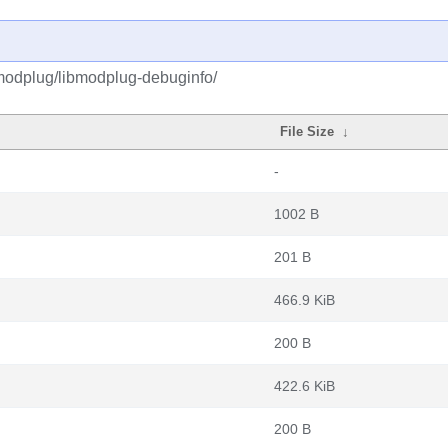
bmodplug/libmodplug-debuginfo/
File Size
↓
-
1002 B
201 B
466.9 KiB
200 B
422.6 KiB
200 B