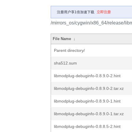
注册用户享1倍加速下载
立即注册
/mirrors_os/cygwin/x86_64/release/li
File Name
↓
Parent directory/
sha512.sum
libmodplug-debuginfo-0.8.9.0-2.hint
libmodplug-debuginfo-0.8.9.0-2.tar.xz
libmodplug-debuginfo-0.8.9.0-1.hint
libmodplug-debuginfo-0.8.9.0-1.tar.xz
libmodplug-debuginfo-0.8.8.5-2.hint