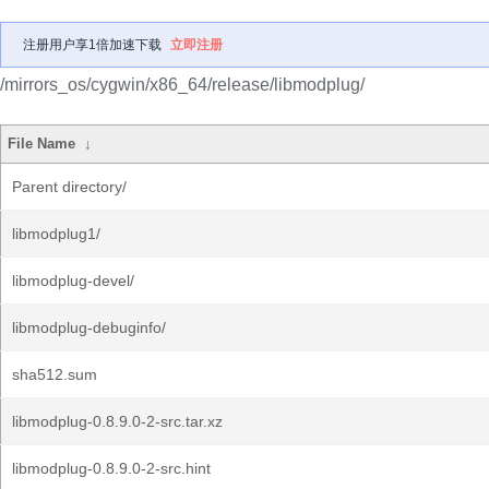
注册用户享1倍加速下载
立即注册
/mirrors_os/cygwin/x86_64/release/libmodplug/
File Name
↓
Parent directory/
libmodplug1/
libmodplug-devel/
libmodplug-debuginfo/
sha512.sum
libmodplug-0.8.9.0-2-src.tar.xz
libmodplug-0.8.9.0-2-src.hint