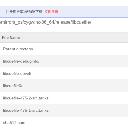
注册用户享1倍加速下载
立即注册
/mirrors_os/cygwin/x86_64/release/libcuefile/
File Name
↓
Parent directory/
libcuefile-debuginfo/
libcuefile-devel/
libcuefile0/
libcuefile-475-2-src.tar.xz
libcuefile-475-1-src.tar.xz
sha512.sum