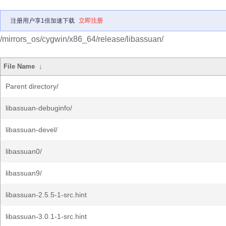
注册用户享1倍加速下载
立即注册
/mirrors_os/cygwin/x86_64/release/libassuan/
File Name
↓
Parent directory/
libassuan-debuginfo/
libassuan-devel/
libassuan0/
libassuan9/
libassuan-2.5.5-1-src.hint
libassuan-3.0.1-1-src.hint