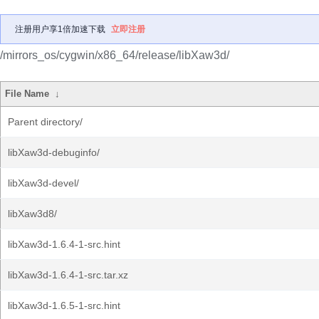
注册用户享1倍加速下载
立即注册
/mirrors_os/cygwin/x86_64/release/libXaw3d/
File Name
↓
Parent directory/
libXaw3d-debuginfo/
libXaw3d-devel/
libXaw3d8/
libXaw3d-1.6.4-1-src.hint
libXaw3d-1.6.4-1-src.tar.xz
libXaw3d-1.6.5-1-src.hint