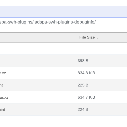
dspa-swh-plugins/ladspa-swh-plugins-debuginfo/
File Size
↓
-
698 B
r.xz
834.8 KiB
nt
225 B
ar.xz
634.7 KiB
int
224 B