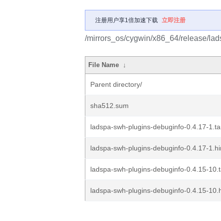
注册用户享1倍加速下载
立即注册
/mirrors_os/cygwin/x86_64/release/la
File Name
↓
Parent directory/
sha512.sum
ladspa-swh-plugins-debuginfo-0.4.17-1.ta
ladspa-swh-plugins-debuginfo-0.4.17-1.hi
ladspa-swh-plugins-debuginfo-0.4.15-10.t
ladspa-swh-plugins-debuginfo-0.4.15-10.h