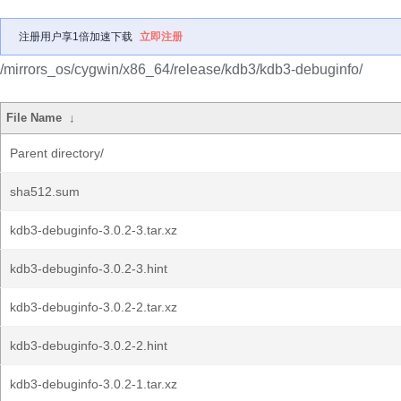
注册用户享1倍加速下载
立即注册
/mirrors_os/cygwin/x86_64/release/kdb3/kdb3-debuginfo/
File Name
↓
Parent directory/
sha512.sum
kdb3-debuginfo-3.0.2-3.tar.xz
kdb3-debuginfo-3.0.2-3.hint
kdb3-debuginfo-3.0.2-2.tar.xz
kdb3-debuginfo-3.0.2-2.hint
kdb3-debuginfo-3.0.2-1.tar.xz