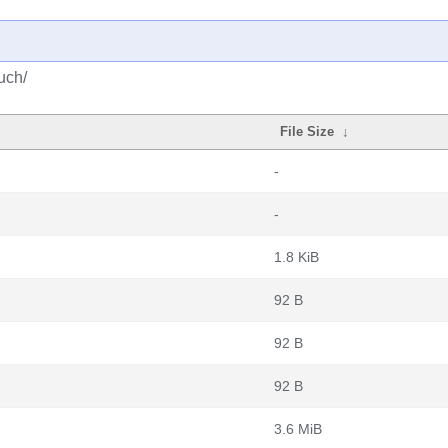
uch/
File Size
↓
-
-
1.8 KiB
92 B
92 B
92 B
3.6 MiB