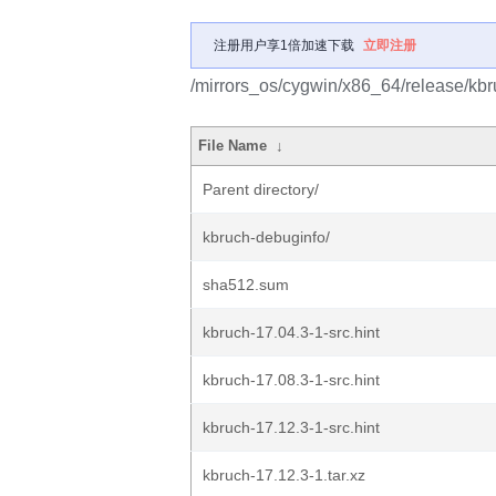
注册用户享1倍加速下载
立即注册
/mirrors_os/cygwin/x86_64/release/kbr
File Name
↓
Parent directory/
kbruch-debuginfo/
sha512.sum
kbruch-17.04.3-1-src.hint
kbruch-17.08.3-1-src.hint
kbruch-17.12.3-1-src.hint
kbruch-17.12.3-1.tar.xz