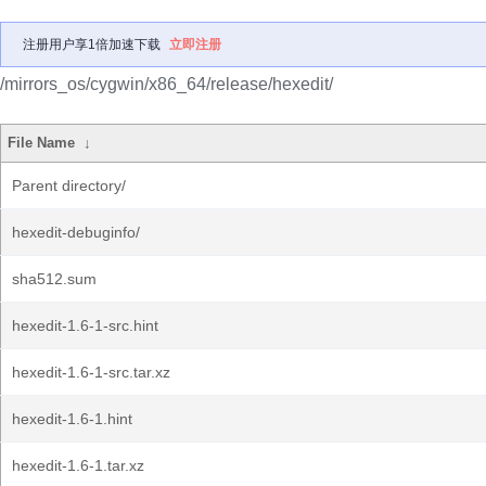
注册用户享1倍加速下载
立即注册
/mirrors_os/cygwin/x86_64/release/hexedit/
File Name
↓
Parent directory/
hexedit-debuginfo/
sha512.sum
hexedit-1.6-1-src.hint
hexedit-1.6-1-src.tar.xz
hexedit-1.6-1.hint
hexedit-1.6-1.tar.xz