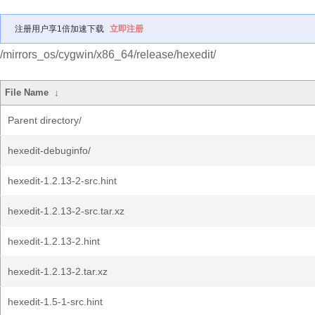
注册用户享1倍加速下载
立即注册
/mirrors_os/cygwin/x86_64/release/hexedit/
File Name
↓
Parent directory/
hexedit-debuginfo/
hexedit-1.2.13-2-src.hint
hexedit-1.2.13-2-src.tar.xz
hexedit-1.2.13-2.hint
hexedit-1.2.13-2.tar.xz
hexedit-1.5-1-src.hint